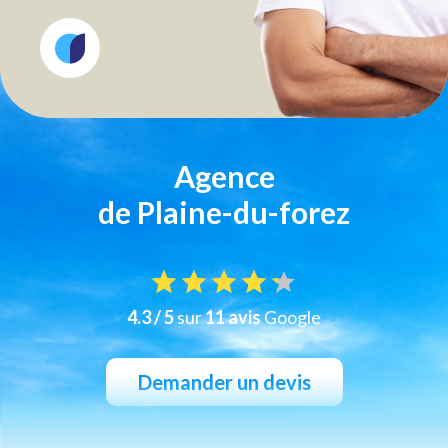
Agence
de Plaine-du-forez
4.3 / 5
sur
11 avis
Google
Demander un devis