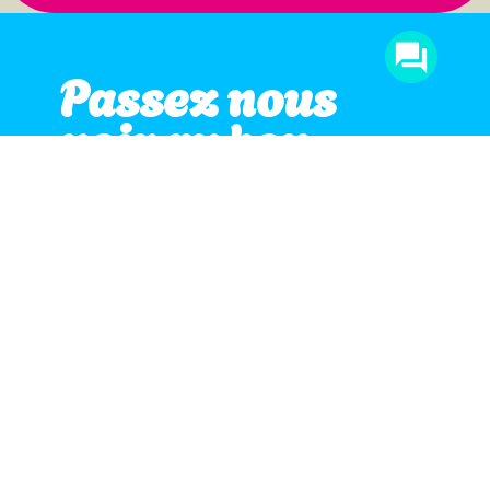
Passez nous
voir au bon
moment !
Notre équipe est disponible pendant
ces horaires pour répondre à vos
questions et vous accompagner dans
votre demande de devis.
🟢
Ouvert actuellement